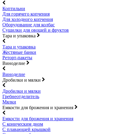
Коптильни
Для горячего копчения
Для холодного копчения
Оборудование для колбас
Сушилки для овощей и фруктов
Тара и упаковка
Тара и упаковка
Жестяные банки
Реторт-пакеты
Виноделие
Виноделие
Дробилки и мялки
Дробилки и мялки
Гребнеотделитель
Мялки
Емкости для брожения и хранения
Емкости для брожения и хранения
С коническим дном
С плавающей крышкой