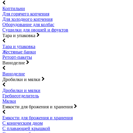
Коптильни
Для горячего копчения
Для холодного копчения
Оборудование для колбас
Сушилки для овощей и фруктов
Тара и упаковка
Тара и упаковка
Жестяные банки
Реторт-пакеты
Виноделие
Виноделие
Дробилки и мялки
Дробилки и мялки
Гребнеотделитель
Мялки
Емкости для брожения и хранения
Емкости для брожения и хранения
С коническим дном
С плавающей крышкой