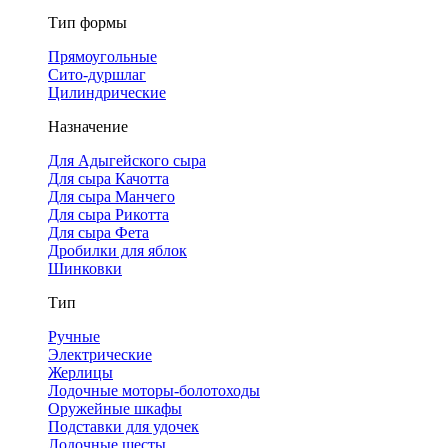
Тип формы
Прямоугольные
Сито-дуршлаг
Цилиндрические
Назначение
Для Адыгейского сыра
Для сыра Качотта
Для сыра Манчего
Для сыра Рикотта
Для сыра Фета
Дробилки для яблок
Шинковки
Тип
Ручные
Электрические
Жерлицы
Лодочные моторы-болотоходы
Оружейные шкафы
Подставки для удочек
Лодочные шесты