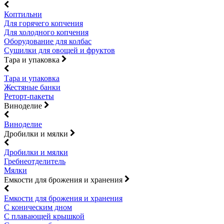
Коптильни
Для горячего копчения
Для холодного копчения
Оборудование для колбас
Сушилки для овощей и фруктов
Тара и упаковка
Тара и упаковка
Жестяные банки
Реторт-пакеты
Виноделие
Виноделие
Дробилки и мялки
Дробилки и мялки
Гребнеотделитель
Мялки
Емкости для брожения и хранения
Емкости для брожения и хранения
С коническим дном
С плавающей крышкой