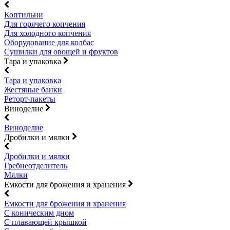
Коптильни
Для горячего копчения
Для холодного копчения
Оборудование для колбас
Сушилки для овощей и фруктов
Тара и упаковка
Тара и упаковка
Жестяные банки
Реторт-пакеты
Виноделие
Виноделие
Дробилки и мялки
Дробилки и мялки
Гребнеотделитель
Мялки
Емкости для брожения и хранения
Емкости для брожения и хранения
С коническим дном
С плавающей крышкой