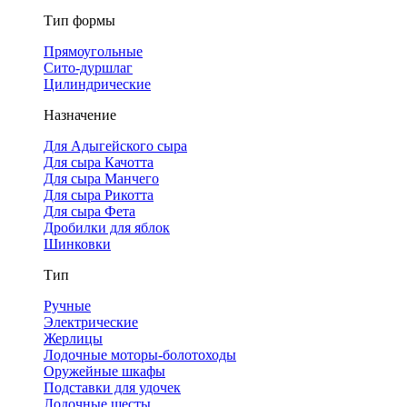
Тип формы
Прямоугольные
Сито-дуршлаг
Цилиндрические
Назначение
Для Адыгейского сыра
Для сыра Качотта
Для сыра Манчего
Для сыра Рикотта
Для сыра Фета
Дробилки для яблок
Шинковки
Тип
Ручные
Электрические
Жерлицы
Лодочные моторы-болотоходы
Оружейные шкафы
Подставки для удочек
Лодочные шесты