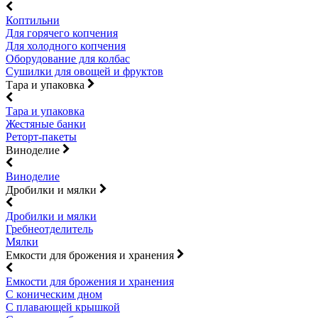
Коптильни
Для горячего копчения
Для холодного копчения
Оборудование для колбас
Сушилки для овощей и фруктов
Тара и упаковка
Тара и упаковка
Жестяные банки
Реторт-пакеты
Виноделие
Виноделие
Дробилки и мялки
Дробилки и мялки
Гребнеотделитель
Мялки
Емкости для брожения и хранения
Емкости для брожения и хранения
С коническим дном
С плавающей крышкой