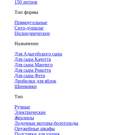
150 литров
Тип формы
Прямоугольные
Сито-дуршлаг
Цилиндрические
Назначение
Для Адыгейского сыра
Для сыра Качотта
Для сыра Манчего
Для сыра Рикотта
Для сыра Фета
Дробилки для яблок
Шинковки
Тип
Ручные
Электрические
Жерлицы
Лодочные моторы-болотоходы
Оружейные шкафы
Подставки для удочек