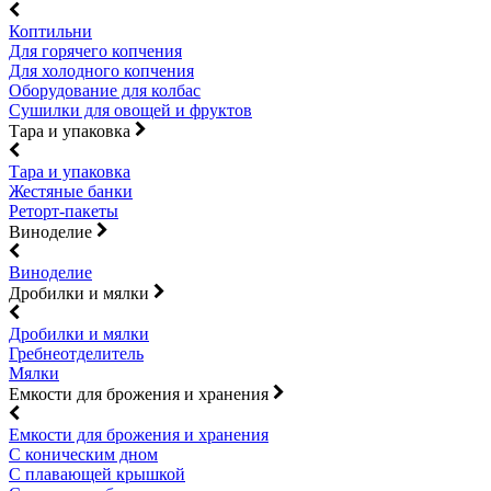
Коптильни
Для горячего копчения
Для холодного копчения
Оборудование для колбас
Сушилки для овощей и фруктов
Тара и упаковка
Тара и упаковка
Жестяные банки
Реторт-пакеты
Виноделие
Виноделие
Дробилки и мялки
Дробилки и мялки
Гребнеотделитель
Мялки
Емкости для брожения и хранения
Емкости для брожения и хранения
С коническим дном
С плавающей крышкой