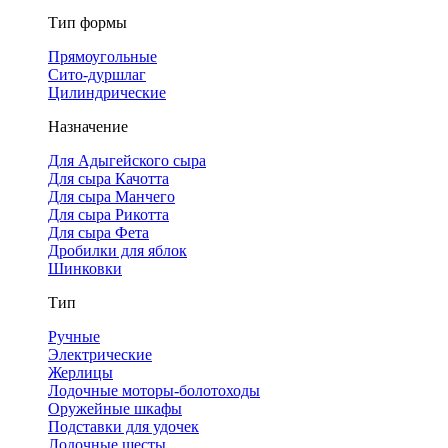
Тип формы
Прямоугольные
Сито-дуршлаг
Цилиндрические
Назначение
Для Адыгейского сыра
Для сыра Качотта
Для сыра Манчего
Для сыра Рикотта
Для сыра Фета
Дробилки для яблок
Шинковки
Тип
Ручные
Электрические
Жерлицы
Лодочные моторы-болотоходы
Оружейные шкафы
Подставки для удочек
Лодочные шесты