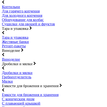
Коптильни
Для горячего копчения
Для холодного копчения
Оборудование для колбас
Сушилки для овощей и фруктов
Тара и упаковка
Тара и упаковка
Жестяные банки
Реторт-пакеты
Виноделие
Виноделие
Дробилки и мялки
Дробилки и мялки
Гребнеотделитель
Мялки
Емкости для брожения и хранения
Емкости для брожения и хранения
С коническим дном
С плавающей крышкой