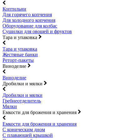
Коптильни
Для горячего копчения
Для холодного копчения
Оборудование для колбас
Сушилки для овощей и фруктов
Тара и упаковка
Тара и упаковка
Жестяные банки
Реторт-пакеты
Виноделие
Виноделие
Дробилки и мялки
Дробилки и мялки
Гребнеотделитель
Мялки
Емкости для брожения и хранения
Емкости для брожения и хранения
С коническим дном
С плавающей крышкой