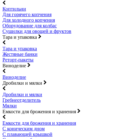
Коптильни
Для горячего копчения
Для холодного копчения
Оборудование для колбас
Сушилки для овощей и фруктов
Тара и упаковка
Тара и упаковка
Жестяные банки
Реторт-пакеты
Виноделие
Виноделие
Дробилки и мялки
Дробилки и мялки
Гребнеотделитель
Мялки
Емкости для брожения и хранения
Емкости для брожения и хранения
С коническим дном
С плавающей крышкой