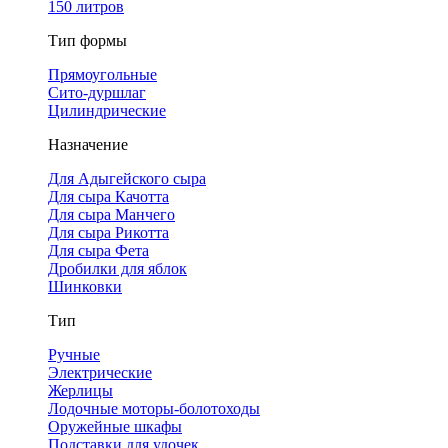
150 литров
Тип формы
Прямоугольные
Сито-дуршлаг
Цилиндрические
Назначение
Для Адыгейского сыра
Для сыра Качотта
Для сыра Манчего
Для сыра Рикотта
Для сыра Фета
Дробилки для яблок
Шинковки
Тип
Ручные
Электрические
Жерлицы
Лодочные моторы-болотоходы
Оружейные шкафы
Подставки для удочек