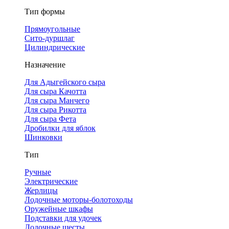
Тип формы
Прямоугольные
Сито-дуршлаг
Цилиндрические
Назначение
Для Адыгейского сыра
Для сыра Качотта
Для сыра Манчего
Для сыра Рикотта
Для сыра Фета
Дробилки для яблок
Шинковки
Тип
Ручные
Электрические
Жерлицы
Лодочные моторы-болотоходы
Оружейные шкафы
Подставки для удочек
Лодочные шесты