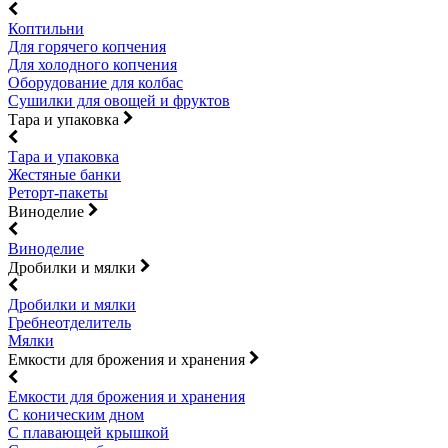
Коптильни
Для горячего копчения
Для холодного копчения
Оборудование для колбас
Сушилки для овощей и фруктов
Тара и упаковка
Тара и упаковка
Жестяные банки
Реторт-пакеты
Виноделие
Виноделие
Дробилки и мялки
Дробилки и мялки
Гребнеотделитель
Мялки
Емкости для брожения и хранения
Емкости для брожения и хранения
С коническим дном
С плавающей крышкой