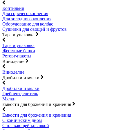
Коптильни
Для горячего копчения
Для холодного копчения
Оборудование для колбас
Сушилки для овощей и фруктов
Тара и упаковка
Тара и упаковка
Жестяные банки
Реторт-пакеты
Виноделие
Виноделие
Дробилки и мялки
Дробилки и мялки
Гребнеотделитель
Мялки
Емкости для брожения и хранения
Емкости для брожения и хранения
С коническим дном
С плавающей крышкой