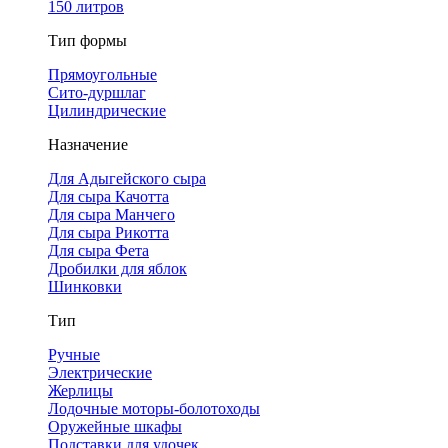
150 литров
Тип формы
Прямоугольные
Сито-дуршлаг
Цилиндрические
Назначение
Для Адыгейского сыра
Для сыра Качотта
Для сыра Манчего
Для сыра Рикотта
Для сыра Фета
Дробилки для яблок
Шинковки
Тип
Ручные
Электрические
Жерлицы
Лодочные моторы-болотоходы
Оружейные шкафы
Подставки для удочек