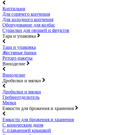
Коптильни
Для горячего копчения
Для холодного копчения
Оборудование для колбас
Сушилки для овощей и фруктов
Тара и упаковка
Тара и упаковка
Жестяные банки
Реторт-пакеты
Виноделие
Виноделие
Дробилки и мялки
Дробилки и мялки
Гребнеотделитель
Мялки
Емкости для брожения и хранения
Емкости для брожения и хранения
С коническим дном
С плавающей крышкой