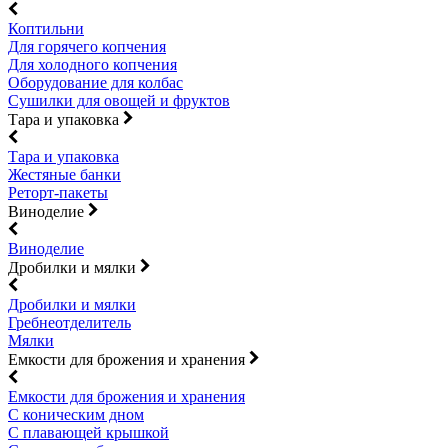
Коптильни
Для горячего копчения
Для холодного копчения
Оборудование для колбас
Сушилки для овощей и фруктов
Тара и упаковка
Тара и упаковка
Жестяные банки
Реторт-пакеты
Виноделие
Виноделие
Дробилки и мялки
Дробилки и мялки
Гребнеотделитель
Мялки
Емкости для брожения и хранения
Емкости для брожения и хранения
С коническим дном
С плавающей крышкой