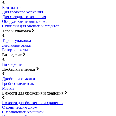
Коптильни
Для горячего копчения
Для холодного копчения
Оборудование для колбас
Сушилки для овощей и фруктов
Тара и упаковка
Тара и упаковка
Жестяные банки
Реторт-пакеты
Виноделие
Виноделие
Дробилки и мялки
Дробилки и мялки
Гребнеотделитель
Мялки
Емкости для брожения и хранения
Емкости для брожения и хранения
С коническим дном
С плавающей крышкой