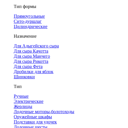
Тип формы
Прямоугольные
Сито-дуршлаг
Цилиндрические
Назначение
Для Адыгейского сыра
Для сыра Качотта
Для сыра Манчего
Для сыра Рикотта
Для сыра Фета
Дробилки для яблок
Шинковки
Тип
Ручные
Электрические
Жерлицы
Лодочные моторы-болотоходы
Оружейные шкафы
Подставки для удочек
Лодочные шесты