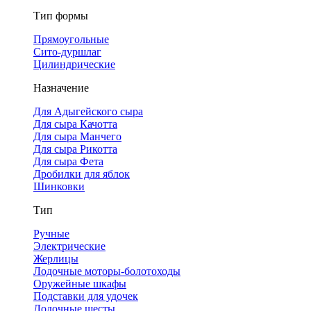
Тип формы
Прямоугольные
Сито-дуршлаг
Цилиндрические
Назначение
Для Адыгейского сыра
Для сыра Качотта
Для сыра Манчего
Для сыра Рикотта
Для сыра Фета
Дробилки для яблок
Шинковки
Тип
Ручные
Электрические
Жерлицы
Лодочные моторы-болотоходы
Оружейные шкафы
Подставки для удочек
Лодочные шесты