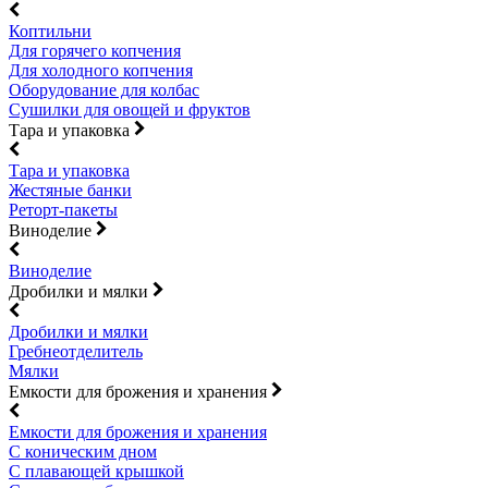
Коптильни
Для горячего копчения
Для холодного копчения
Оборудование для колбас
Сушилки для овощей и фруктов
Тара и упаковка
Тара и упаковка
Жестяные банки
Реторт-пакеты
Виноделие
Виноделие
Дробилки и мялки
Дробилки и мялки
Гребнеотделитель
Мялки
Емкости для брожения и хранения
Емкости для брожения и хранения
С коническим дном
С плавающей крышкой