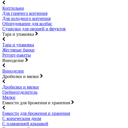
Коптильни
Для горячего копчения
Для холодного копчения
Оборудование для колбас
Сушилки для овощей и фруктов
Тара и упаковка
Тара и упаковка
Жестяные банки
Реторт-пакеты
Виноделие
Виноделие
Дробилки и мялки
Дробилки и мялки
Гребнеотделитель
Мялки
Емкости для брожения и хранения
Емкости для брожения и хранения
С коническим дном
С плавающей крышкой