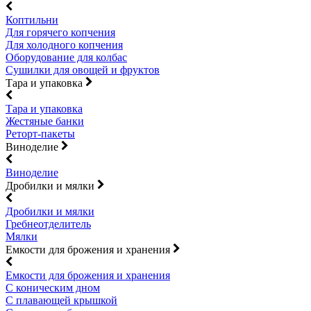
Коптильни
Для горячего копчения
Для холодного копчения
Оборудование для колбас
Сушилки для овощей и фруктов
Тара и упаковка
Тара и упаковка
Жестяные банки
Реторт-пакеты
Виноделие
Виноделие
Дробилки и мялки
Дробилки и мялки
Гребнеотделитель
Мялки
Емкости для брожения и хранения
Емкости для брожения и хранения
С коническим дном
С плавающей крышкой