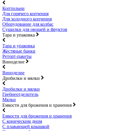
Коптильни
Для горячего копчения
Для холодного копчения
Оборудование для колбас
Сушилки для овощей и фруктов
Тара и упаковка
Тара и упаковка
Жестяные банки
Реторт-пакеты
Виноделие
Виноделие
Дробилки и мялки
Дробилки и мялки
Гребнеотделитель
Мялки
Емкости для брожения и хранения
Емкости для брожения и хранения
С коническим дном
С плавающей крышкой