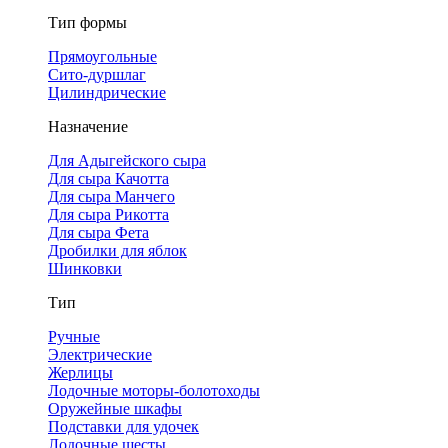
Тип формы
Прямоугольные
Сито-дуршлаг
Цилиндрические
Назначение
Для Адыгейского сыра
Для сыра Качотта
Для сыра Манчего
Для сыра Рикотта
Для сыра Фета
Дробилки для яблок
Шинковки
Тип
Ручные
Электрические
Жерлицы
Лодочные моторы-болотоходы
Оружейные шкафы
Подставки для удочек
Лодочные шесты