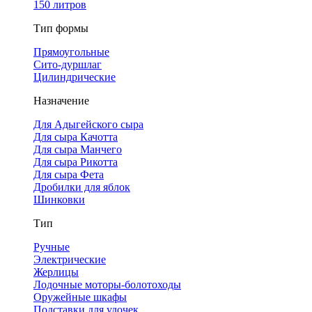
150 литров
Тип формы
Прямоугольные
Сито-дуршлаг
Цилиндрические
Назначение
Для Адыгейского сыра
Для сыра Качотта
Для сыра Манчего
Для сыра Рикотта
Для сыра Фета
Дробилки для яблок
Шинковки
Тип
Ручные
Электрические
Жерлицы
Лодочные моторы-болотоходы
Оружейные шкафы
Подставки для удочек