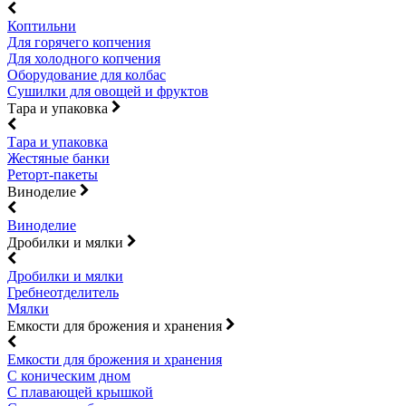
Коптильни
Для горячего копчения
Для холодного копчения
Оборудование для колбас
Сушилки для овощей и фруктов
Тара и упаковка
Тара и упаковка
Жестяные банки
Реторт-пакеты
Виноделие
Виноделие
Дробилки и мялки
Дробилки и мялки
Гребнеотделитель
Мялки
Емкости для брожения и хранения
Емкости для брожения и хранения
С коническим дном
С плавающей крышкой