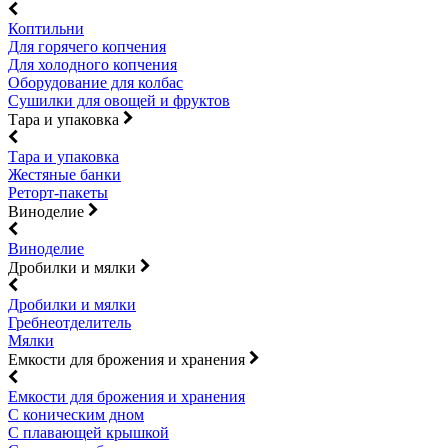
Коптильни
Для горячего копчения
Для холодного копчения
Оборудование для колбас
Сушилки для овощей и фруктов
Тара и упаковка
Тара и упаковка
Жестяные банки
Реторт-пакеты
Виноделие
Виноделие
Дробилки и мялки
Дробилки и мялки
Гребнеотделитель
Мялки
Емкости для брожения и хранения
Емкости для брожения и хранения
С коническим дном
С плавающей крышкой